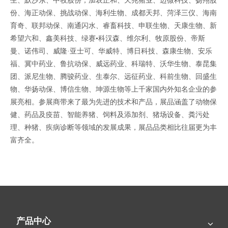
生、默沙东、中牧股份；加农正和、天兆猪业、迈微科技、扬翔股
份、海正动保、挑战动保、海利生物、成都天邦、菏泽三仪、海南
育奇、联邦动保、南通闪水、睿畜科技、申联生物、天康生物、新
希望六和、鑫美科技、绿赛•科汉森、维尔利、牧原股份、帝斯
曼、诺伟司、威隆·亚士可、华威特、博日科技、森康生物、安乐
福、冀中药业、鲁抗动保、威远药业、科瑞特、沃华生物、泰昆集
团、派尼生物、腾骏药业、生泰尔、远征药业、科前生物、回盛生
物、华扬动保、博信生物、坤源生物等上千家国内外知名企业的参
展亮相。参展商带来了最为先进的技术和产品，展品涵盖了动物保
健、药品及疫苗、智能养猪、饲料及添加剂、猪场设备、粪污处
理、种猪、疾病诊断等领域的发展成果，展品品类相比往届更为丰
富齐全。
SIAL将带着新产品带给大家
面对寒冷冬天
产品中心