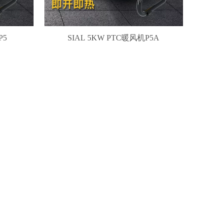
P5
SIAL 5KW PTC暖风机P5A
工业设备的应用