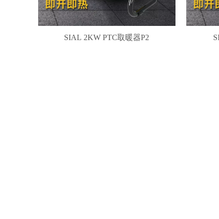
SIAL 2KW PTC取暖器P2
S
SIAL工业