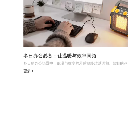
茜耳购物平台
更多智能化简洁化的产品在线购买
立即免费获取解决方案