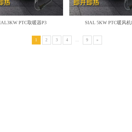
IAL3KW PTC取暖器P3
SIAL 5KW PTC暖风机
1
2
3
4
...
9
»
应用场景
农牧空气处理专家，全方位为您护航工业取暖器设备、工业暖风机设备等