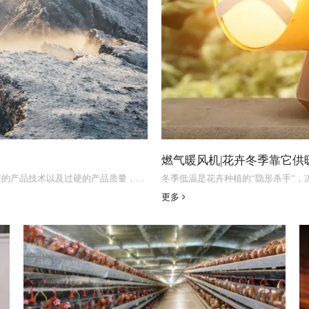
取暖新体验!
如何守护北方冬季生产安全？
在寒意渐浓的时节，温暖成为人们内心的渴望。面对市场上琳琅满目的取暖设备，如何挑选一款既安全高效又实用耐用的产品，成了众多消费者的难题。今天，就为大家隆重介绍一款取暖行业的明星产品——SIAL品牌暖风机PC2，它以卓越的性能和可靠的品质，成为冬日取暖的不二之选。SIAL-PC2暖风机采用了先进的PTC陶瓷发热技术，这一技术堪称取暖领域的“黑科技”。PTC陶瓷元件具有独特的正温度系数特性，当电流通过时，能迅速将电能转化为热能，实现3秒快速出热风。无需漫长等待，开机瞬间，温暖便扑面而来，让您在寒冷的冬日迅速摆脱寒意的侵袭，享受即时的舒适与惬意。该暖风机配备了过热保护功能，当设备内部温度过高时，会自动
更多
更多服务
L工业暖风机设备、工业取暖器、热风机、冷气机工业设备订购服务关注