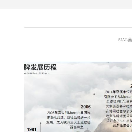
SIAL茜耳-源于欧洲的工业农牧空气处理专家
更多