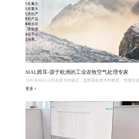
康
新品|SIAL-PC2暖风机，开启品质
传统供暖方式（如红外线灯、煤炉）存在热辐射不均、温度波动大的缺陷，易导致雏禽扎堆或受凉。SIAL茜耳燃油暖风机采用高压雾化燃烧技术，燃油经精密喷嘴形成微米级油雾，与空气充分混合后点燃，实现30秒内启动升温，5分钟即可将育雏棚温度从环境温度提升至32-35℃（雏禽适宜温度区间）。其5000m³/h大风量设计配合360°可调导流板，可形成环形热风幕墙，消除棚内温差死角。实测数据显示，在180㎡标准育雏棚中，距地面10cm处与2m高处的温差≤1.5℃，确保雏禽活动区域温度均匀性达98%。针对规模化养殖场连续作业需求，SIAL茜耳燃油暖风机配备100L超大容量燃油箱，满油状态下可连续运行7小时（按满负
更多
更多SIA