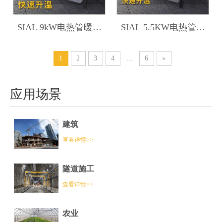
SIAL 9kW电热管暖风
SIAL 5.5KW电热管暖
机DA9
风机DA5
1
2
3
4
...
6
»
应用场景
建筑
查看详情>>
隧道施工
查看详情>>
农业