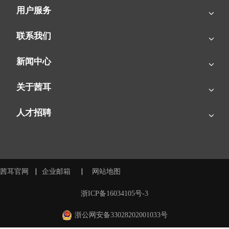
用户服务
联系我们
新闻中心
关于茜耳
人才招聘
茜耳官网
▏
企业邮箱
▏
网站地图
浙ICP备16034105号-3
浙公网安备33028202001033号