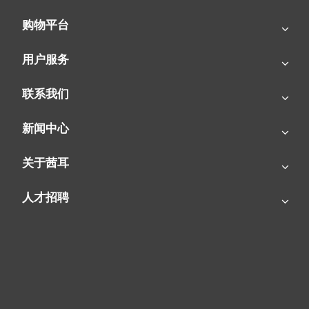
购物平台
燃气暖风机|花卉冬季靠它供暖！
用户服务
联系我们
新闻中心
关于茜耳
人才招聘
冬日办公必备：让温暖与效率同频