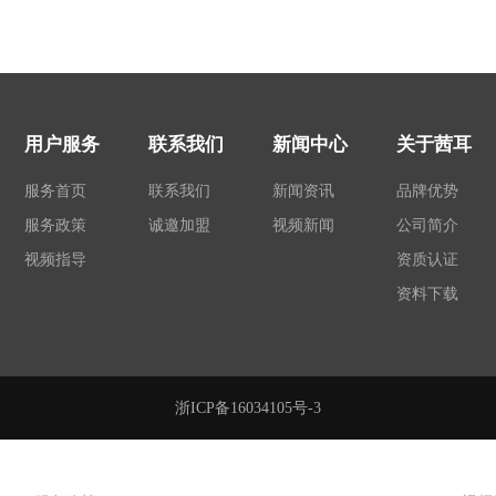
用户服务
联系我们
新闻中心
关于茜耳
服务首页
联系我们
新闻资讯
品牌优势
服务政策
诚邀加盟
视频新闻
公司简介
视频指导
资质认证
资料下载
浙ICP备16034105号-3