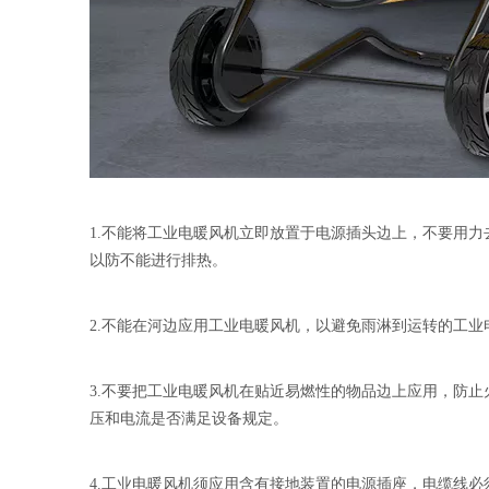
1.不能将工业电暖风机立即放置于电源插头边上，不要用
以防不能进行排热。
2.不能在河边应用工业电暖风机，以避免雨淋到运转的工业
3.不要把工业电暖风机在贴近易燃性的物品边上应用，防
压和电流是否满足设备规定。
4.工业电暖风机须应用含有接地装置的电源插座，电缆线