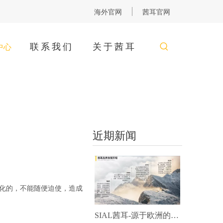
海外官网
茜耳官网
联系我们
关于茜耳
中心
近期新闻
化的，不能随便迫使，造成
SIAL茜耳-源于欧洲的工业农牧空气处理专家