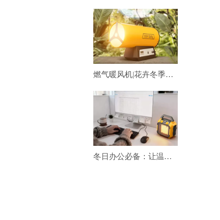
燃气暖风机|花卉冬季靠它供暖！
冬日办公必备：让温暖与效率同频