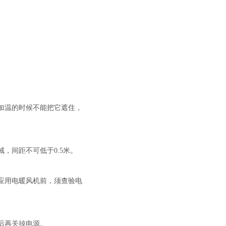
加温的时候不能把它遮住，
，间距不可低于0.5米。
应用电暖风机前，须查验电
后再关掉电源。