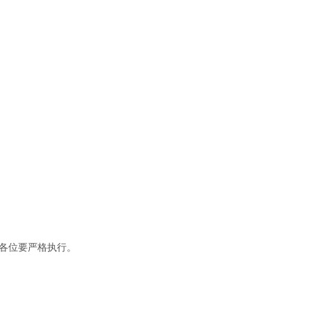
各位要严格执行。