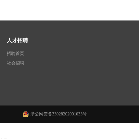
人才招聘
招聘首页
社会招聘
浙公网安备33028202001033号