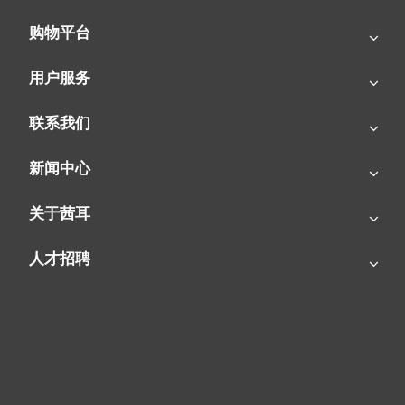
购物平台
用户服务
SIAL茜耳，作为行业内的佼佼者，始终秉持“科技创新，品质为先”
的品牌理念，致力于为客户提供高效、安全、环保的加热解决方
联系我们
案。RY15燃油取暖器，正是这一理念的集中体现。从研发设计到
生产制造，每一步都凝聚着SIAL茜耳对品质的执着追求与对创新
新闻中心
的不懈探索。
关于茜耳
人才招聘