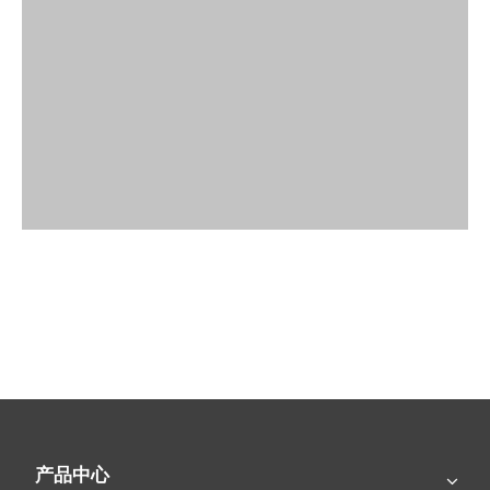
近期新闻
产品中心