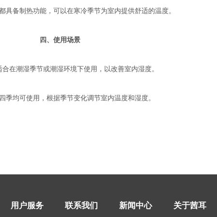
都具备制热功能，可以在寒冷季节为室内提供舒适的温度。
四、使用场景
适合在潮湿季节或潮湿环境下使用，以改善室内湿度。
四季均可使用，根据季节变化调节室内温度和湿度。
用户服务
联系我们
新闻中心
关于茜耳