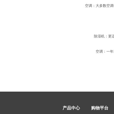
空调：大多数空调
除湿机：更
空调：一年
产品中心
购物平台