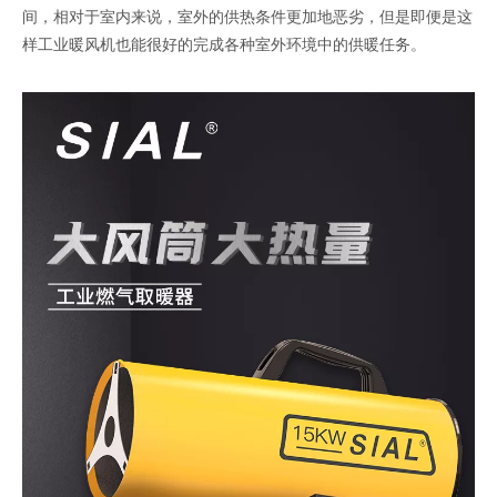
间，相对于室内来说，室外的供热条件更加地恶劣，但是即便是这
样工业暖风机也能很好的完成各种室外环境中的供暖任务。