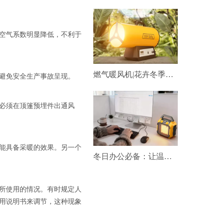
空气系数明显降低，不利于
燃气暖风机|花卉冬季靠它供暖！
避免安全生产事故呈现。
必须在顶篷预埋件出通风
能具备采暖的效果。另一个
冬日办公必备：让温暖与效率同频
所使用的情况。有时规定人
用说明书来调节，这种现象