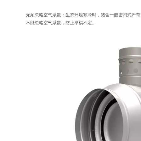
无须忽略空气系数：生态环境寒冷时，猪舍一般密闭式严苛
不能忽略空气系数，防止举棋不定。