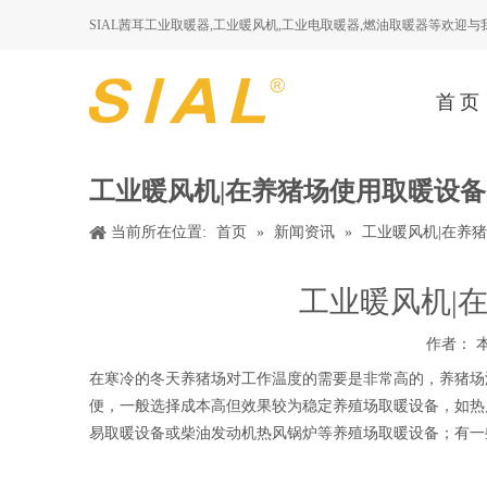
SIAL茜耳工业取暖器,工业暖风机,工业电取暖器,燃油取暖器等欢迎
首页
工业暖风机|在养猪场使用取暖设
当前所在位置:
首页
»
新闻资讯
»
工业暖风机|在养
工业暖风机|
作者： 
在寒冷的冬天养猪场对工作温度的需要是非常高的，养猪场
便，一般选择成本高但效果较为稳定养殖场取暖设备，如热
易取暖设备或柴油发动机热风锅炉等养殖场取暖设备；有一