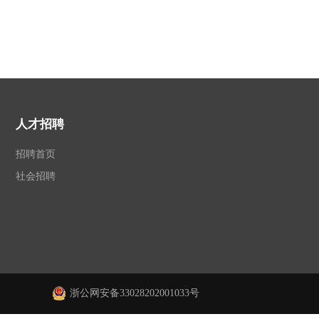
人才招聘
招聘首页
社会招聘
浙公网安备33028202001033号