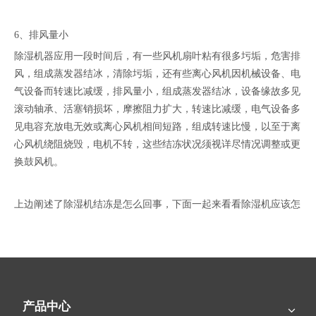
6、排风量小
除湿机器应用一段时间后，有一些风机扇叶粘有很多圬垢，危害排
风，组成蒸发器结冰，清除圬垢，还有些离心风机因机械设备、电
气设备而转速比减缓，排风量小，组成蒸发器结冰，设备缘故多见
滚动轴承、活塞销损坏，摩擦阻力扩大，转速比减缓，电气设备多
见电容充放电无效或离心风机相间短路，组成转速比慢，以至于离
心风机绕阻烧毁，电机不转，这些结冻状况须视详尽情况调整或更
换鼓风机。
上边阐述了除湿机结冻是怎么回事，下面一起来看看除湿机应该怎
么样维护保养：
1、查验除湿机器电源线、管路隔热套、捆绑带是否存在损坏、松
动的现象。
2、查验电源线插头、电源插座有没有走电情况，能够避免出现意
产品中心