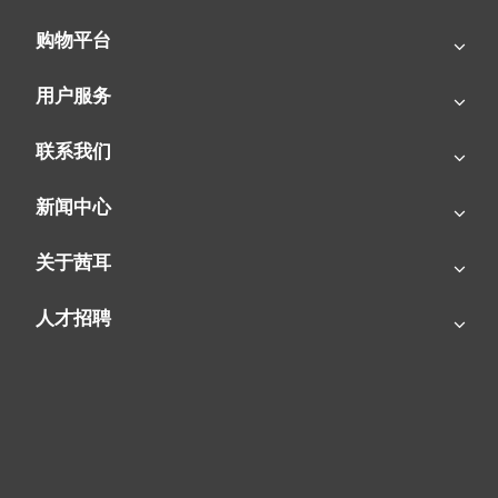
外事故，即便这样也还是要经常查验电源电路，以保证安全。
购物平台
3、查验冷却器、空调蒸发器是不是要求清理，如较多灰尘粘附也
用户服务
许危害热交换器功效。
联系我们
4、查验空调室外机的呼吸口及吹气检查口有没有阻遏物挡住，不
然不但会阻碍放热反应，还会让制冷压缩机承担太大负载而减少寿
新闻中心
命。
关于茜耳
5、清洗时不必自来水立即冲除湿机器，这时候组成内部结构配电
人才招聘
线路返潮短路故障，或出现触电事故事故。
6、清洗时的水温不必高过40℃，而且不能用柴油等腐蚀很强的有
机溶剂清理。
7、按时清理收尘网，避免因为收尘阻塞而降低气旋速率、致冷及