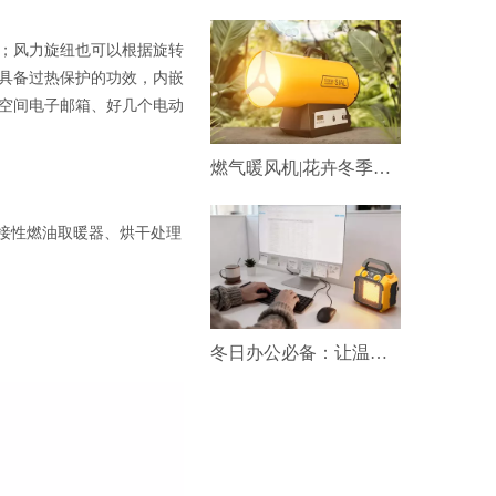
；风力旋纽也可以根据旋转
要具备过热保护的功效，内嵌
空间电子邮箱、好几个电动
燃气暖风机|花卉冬季靠它供暖！
接性燃油取暖器、烘干处理
冬日办公必备：让温暖与效率同频