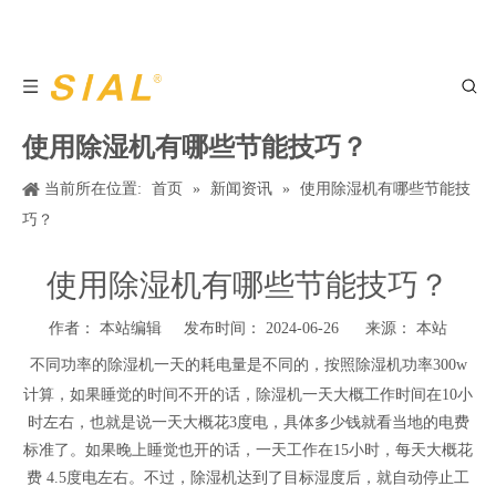
使用除湿机有哪些节能技巧？
当前所在位置:
首页
»
新闻资讯
»
使用除湿机有哪些节能技
巧？
使用除湿机有哪些节能技巧？
作者： 本站编辑 发布时间： 2024-06-26 来源：
本站
不同功率的
除湿机
一天的耗电量是不同的，按照除湿机功率300w
计算，如果睡觉的时间不开的话，除湿机一天大概工作时间在10小
时左右，也就是说一天大概花3度电，具体多少钱就看当地的电费
标准了。如果晚上睡觉也开的话，一天工作在15小时，每天大概花
费 4.5度电左右。不过，除湿机达到了目标湿度后，就自动停止工