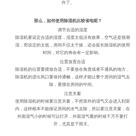
作了。
那么，如何使用除湿机比较省电呢？
调节合适的湿度
除湿机要设定合适的湿度，湿度太低没有效果，空气还是很潮
湿，而设定的太低，房间不仅太干燥，还会延长除湿机的使用
时间，对它的寿命有一定影响。
位置放置合适
除湿机的位置要摆放合适，不要放在角度或者不通风的地方，
除湿机的进出风口要保持通畅，这样才能让整个房间的湿气去
除，要摆在房间的中间。
注意关窗
使用除湿机的时候要注意关窗，不然室外的湿气又会进入到室
内，这样根本不能保证房间的水气去除，所以要注意关窗，在
外面湿气小的时候可以打开，外面湿气重的时候千万不要打
开，尤其是下雨天。