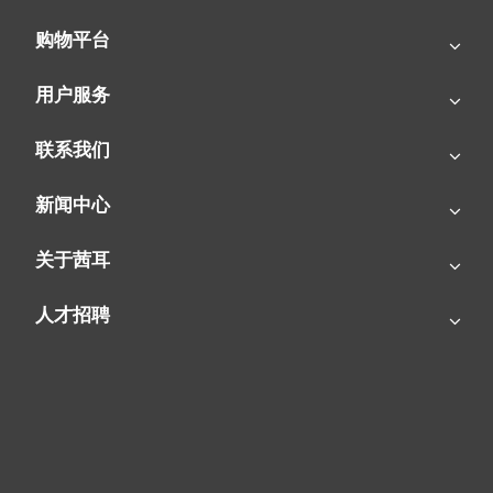
改善工作环境，才能提高工作效率。因此，供热项目的启动可以给
购物平台
企业主带来更大的经济效益。同时，一些能源矿山涉及供热安全问
题，但工业热风机能很好地胜任这项工作。它们可以轻松应对复杂
用户服务
的地下环境，提供大量的地下热量，从而改善地下恶劣的工作环
境，为企业节约成本。
联系我们
新闻中心
关于茜耳
人才招聘