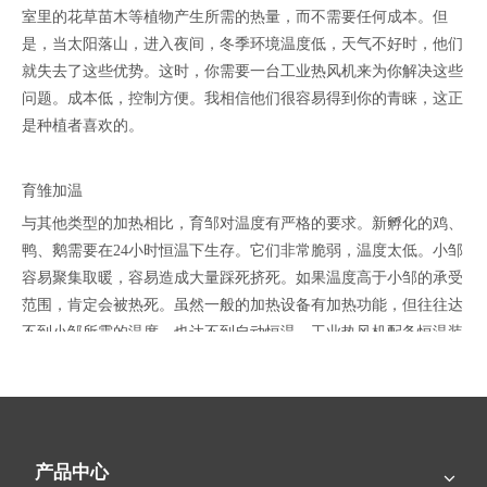
室里的花草苗木等植物产生所需的热量，而不需要任何成本。但
是，当太阳落山，进入夜间，冬季环境温度低，天气不好时，他们
就失去了这些优势。这时，你需要一台工业热风机来为你解决这些
问题。成本低，控制方便。我相信他们很容易得到你的青睐，这正
是种植者喜欢的。
育雏加温
与其他类型的加热相比，育邹对温度有严格的要求。新孵化的鸡、
鸭、鹅需要在24小时恒温下生存。它们非常脆弱，温度太低。小邹
容易聚集取暖，容易造成大量踩死挤死。如果温度高于小邹的承受
范围，肯定会被热死。虽然一般的加热设备有加热功能，但往往达
不到小邹所需的温度，也达不到自动恒温。工业热风机配备恒温装
置，室内温度自动停止，室内温度自动开启，操作简单，环保节
能。
地下供暖
产品中心
对于一些在矿井下工作的工人来说，地下工作环境非常恶劣。只有