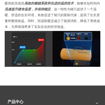
暖风机凭借其
高效的燃烧系统和先进的温控技术
，能够在短时间内
迅速提升猪舍温度，并保持稳定
。这一特性为猪只提供了一个温
暖、舒适的生长环境，有效促进了猪只的新陈代谢，提高了生长质
量和繁殖效益。同时，恒温取暖还减少了能源消耗，降低了养殖成
本，为养殖场带来了实实在在的经济效益。
三、多重安全保护，守护养殖安全
安全，始终是养殖业不可忽视的生命线。SIAL-Q22E燃气暖风机内
置了
多重安全保护装置，包括自动熄火装置和过热断电保护
。一旦
检测到电源故障或意外熄火，燃气暖风机将立即自行熄火，避免气
体泄漏，确保养殖安全。此外，其
便携式设计
使得操作人员可以轻
产品中心