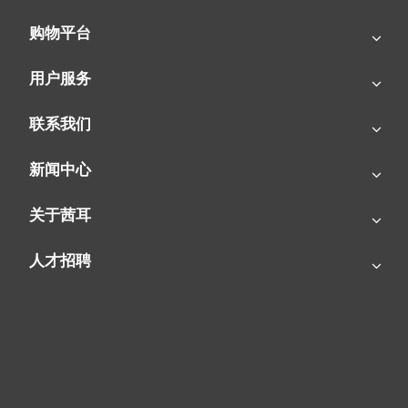
松移动暖风机，进行灵活的取暖布局，进一步提升了养殖管理的便
捷性和安全性。
购物平台
用户服务
联系我们
新闻中心
关于茜耳
人才招聘
SIAL-Q22燃气暖风机，作为专业养殖设备的杰出代表，不仅满足
了猪舍升温的基本需求，更以其环保、高效、安全的综合性能，成
为了推动养殖业转型升级的重要力量。它让养殖者在享受高效取暖