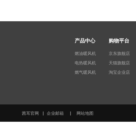
产品中心
购物平台
燃油暖风机
京东旗舰店
电热暖风机
天猫旗舰店
燃气暖风机
淘宝企业店
茜耳官网
▏
企业邮箱
▏
网站地图
用户服务