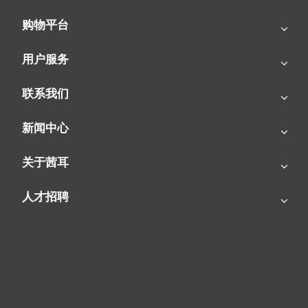
（b) 采用进口接插件，确保电器连接的可靠性和安全性
购物平台
（c) 电热管采用304不锈钢，内部填料采用进口高温结晶镁粉，确
用户服务
保发热的稳定性并延长了发热部件的寿命
联系我们
7.结构设计合理美观
新闻中心
（a) 支架稳固美观，附带墙壁挂钩，摆、挂、提方便
关于茜耳
（b)后部防雀网罩设计有效增加了进风效率，更利于电机散热，并
人才招聘
节约相应空间