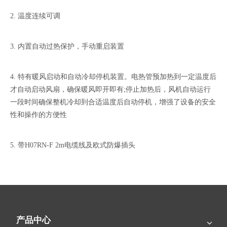
2. 温度连续可调
3. 内置自动过热保护，手动重启装置
4. 特有暖风启动和自动冷却停机装置。电热管预加热到一定温度后
才自动启动风扇，确保暖风即开即有;停止加热后，风机自动运行
一段时间确保整机冷却到合适温度后自动停机，增强了设备的安全
性和操作的方便性
5. 带H07RN-F 2m电缆线及欧式防爆插头
6. 采用高品质元器件和材料，确保产品质量
（a) 内部导线采用耐高温硅胶线，延长使用寿命
产品中心