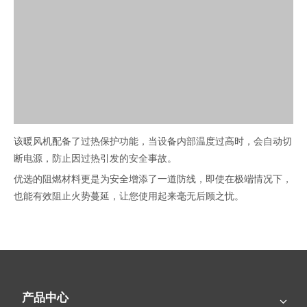
该暖风机配备了过热保护功能，当设备内部温度过高时，会自动切
断电源，防止因过热引发的安全事故。
优选的阻燃材料更是为安全增添了一道防线，即使在极端情况下，
也能有效阻止火势蔓延，让您使用起来毫无后顾之忧。
此外，纯铜无刷直流电机的运用，不仅动力强劲、运行稳定，而且
噪音低、寿命长，进一步提升了产品的安全性和可靠性。
产品中心