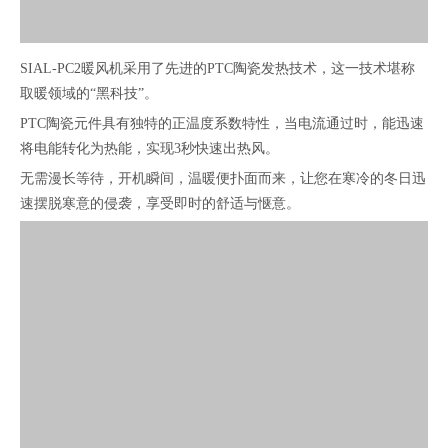
SIAL-PC2暖风机采用了先进的PTC陶瓷发热技术，这一技术堪称
取暖领域的“黑科技”。
PTC陶瓷元件具有独特的正温度系数特性，当电流通过时，能迅速
将电能转化为热能，实现3秒快速出热风。
无需漫长等待，开机瞬间，温暖便扑面而来，让您在寒冷的冬日迅
速摆脱寒意的侵袭，享受即时的舒适与惬意。