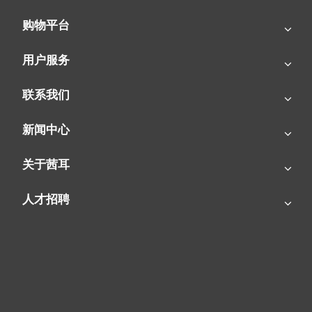
购物平台
用户服务
联系我们
新闻中心
关于茜耳
人才招聘
SIAL-PC2暖风机拥有三档调控功能，搭配0 - 35℃的温控旋钮，可
实现智能恒温控制。
可以根据不同的环境温度和个人需求，自由调节暖风机的输出功率
和温度，精准掌控室内温度。