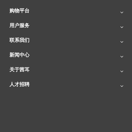
购物平台
SIAL茜耳-源于欧洲的工业农牧空气处理专家
用户服务
联系我们
新闻中心
关于茜耳
人才招聘
燃气暖风机|花卉冬季靠它供暖！