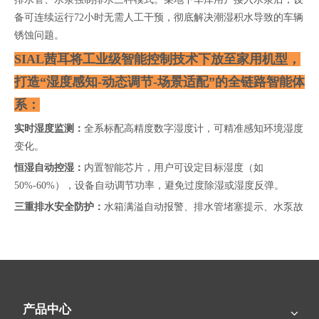
备可连续运行72小时无需人工干预，彻底解决潮湿积水导致的车辆
锈蚀问题。
SIAL茜耳将工业级智能控制技术下放至家用机型，
打造“湿度感知-动态调节-场景适配”的全链路智能体
系：
实时湿度监测：
全系标配高精度数字湿度计，可精准感知环境湿度
变化。
恒湿自动控湿：
内置智能芯片，用户可设定目标湿度（如
50%-60%），设备自动调节功率，避免过度除湿或湿度反弹。
三重排水安全防护：
水箱满溢自动报警、排水管堵塞提示、水泵故
障自检，确保24小时连续运行无隐患。
SIAL茜耳突破传统除湿机“单一功能”局限，通过模
块化设计满足多元场景需求：
家庭场景
产品中心
-C30日除湿量30L：
适合20-50㎡卧室/客厅，噪音低至40分贝（相