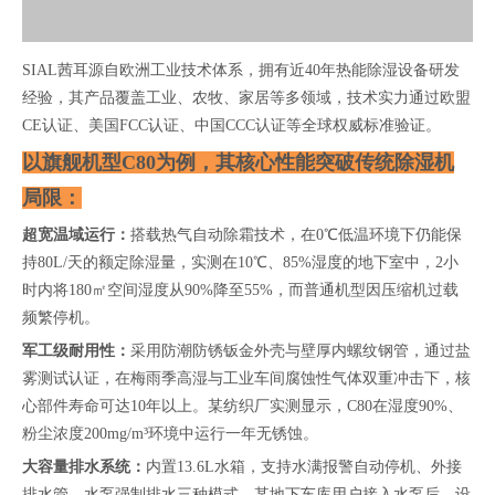
SIAL茜耳源自欧洲工业技术体系，拥有近40年热能除湿设备研发
经验，其产品覆盖工业、农牧、家居等多领域，技术实力通过欧盟
CE认证、美国FCC认证、中国CCC认证等全球权威标准验证。
以旗舰机型C80为例，其核心性能突破传统除湿机
局限：
超宽温域运行：
搭载热气自动除霜技术，在0℃低温环境下仍能保
持80L/天的额定除湿量，实测在10℃、85%湿度的地下室中，2小
时内将180㎡空间湿度从90%降至55%，而普通机型因压缩机过载
频繁停机。
军工级耐用性：
采用防潮防锈钣金外壳与壁厚内螺纹钢管，通过盐
雾测试认证，在梅雨季高湿与工业车间腐蚀性气体双重冲击下，核
心部件寿命可达10年以上。某纺织厂实测显示，C80在湿度90%、
粉尘浓度200mg/m³环境中运行一年无锈蚀。
大容量排水系统：
内置13.6L水箱，支持水满报警自动停机、外接
排水管、水泵强制排水三种模式。某地下车库用户接入水泵后，设