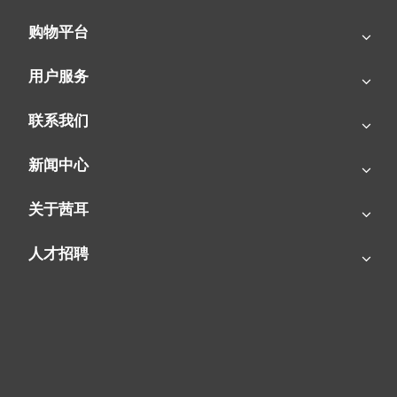
当于轻声交谈），夜间运行不影响睡眠。
购物平台
工业场景
-C80工业级除湿量80L：
配备全封闭防水防尘电机，适用于地下车
用户服务
库、纺织厂、档案馆等大面积高湿环境。
联系我们
-C50多功能机型：
支持0-35℃超宽温域运行，热气除霜功能确保冬
季正常工作，某畜牧场实测显示，其可有效降低畜舍湿度，减少牲
新闻中心
畜呼吸道疾病发病率。
特殊场景
关于茜耳
-空气净化复合功能：
部分机型内置HEPA滤网，可同步过滤灰尘、
花粉，实测在潮湿天中，2小时内将PM2.5浓度从120μg/m³降至
人才招聘
35μg/m³。
应急排水方案：
支持输水软管快速排水，某博物馆在汛期通过外接
排水管，将展厅湿度稳定控制在55%以下，保护珍贵文物免受潮
损。