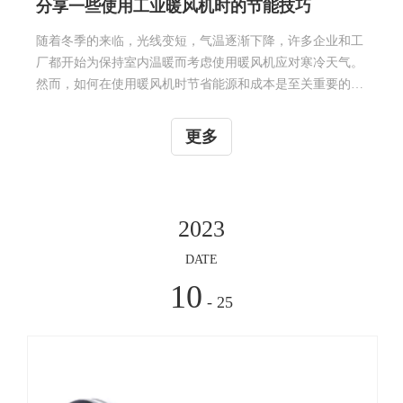
厂都开始为保持室内温暖而考虑使用暖风机应对寒冷天气。
然而，如何在使用暖风机时节省能源和成本是至关重要的问
题。下面是一些使用工业暖风机时的节能技巧：首先在使用
暖风机时，我们应该将它们放置在需要取暖的区域内。这
更多
样，才能确保热量被有效地利用，避免浪费在不需要取暖的
区域或者空气流动的环境中。考虑到这一点，我们需要仔细
观察房间的结构和卧室布置，合理地安排暖风机的位置，才
能真正实现取暖效果的最大化。此外，我们还应尽可能地避
2023
免频繁开关门窗，因为这样会导致热量的快速散失，减少取
暖的效果。其次选择合适的暖风机型号和功率，也是节能的
DATE
重要因素。为了在寒冷的冬季享受
10
- 25