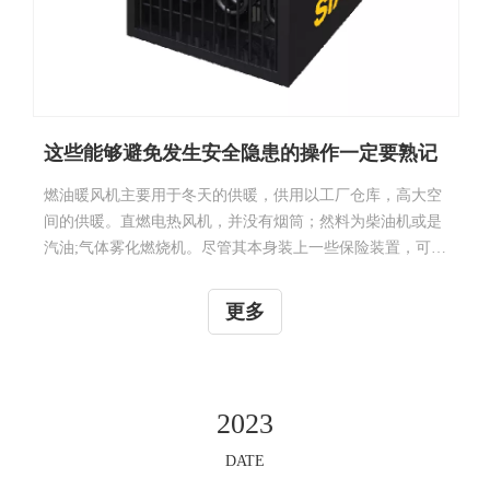
这些能够避免发生安全隐患的操作一定要熟记
燃油暖风机主要用于冬天的供暖，供用以工厂仓库，高大空
间的供暖。直燃电热风机，并没有烟筒；然料为柴油机或是
汽油;气体雾化燃烧机。尽管其本身装上一些保险装置，可是
大家还是要防止风险产生，我们该如何防止出现的各种安全
风险呢？下面追随小编一起来看看吧！1、加油站加油先把
更多
设备关掉，待机器设备完全关机后，然后打开油盖，切忌拿
掉滤网运输然料，待然料满油后，将油盖扭紧，以免造成泄
露，并按时对机油箱内剩下然料开展安全检查，以防止在工
作上发生油少情况。2、在系统正在运行，必须对系统进行
2023
挪动时，一定要稳定的移动终端，以防机油箱内燃料产生大
幅变化，导致提供的油不稳定，歇火，损坏点燃部件等。
DATE
3、在关掉机器设备后，请一定
10
- 25