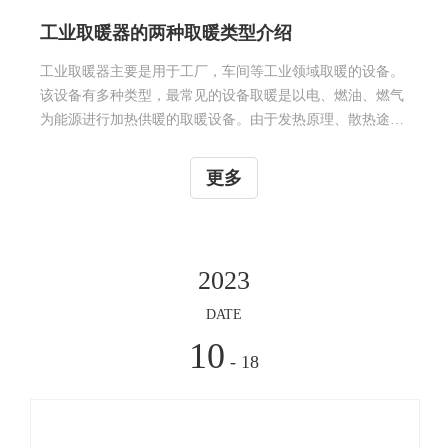
工业取暖器主要是用于工厂，车间等工业领域取暖的设备。
该设备有多种类型，最常见的设备取暖是以电、燃油、燃气
为能源进行加热供暖的取暖设备。由于发热原理、散热途
径、导热媒质及适用范围的不同可分为电热取暖器，燃油取
暖器和燃气取暖器。 一、适用范围：工厂车间，物资仓
更多
库，防潮烘干，局部采暖，建筑工地，道路桥梁，水泥养
护，野外采暖，石油钻井，煤炭矿区，除冰防冻，设备保
温，铁路机场，游艇船舶，油漆干燥，施工保温，军车设
备，指挥帐篷，移动采暖，便捷加温，温室大棚，场馆会
2023
所，洁净热能，快速加温。二、工业取暖器的两种取暖类
型：1、燃油取暖器燃油取暖器主要是以燃油作为燃料产生
DATE
热风，用于防寒取暖的装置，该取暖器具有轻便
10
- 18