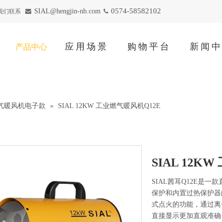
0574-58582102
SIAL@hengjin-nb.com
与我们联系


应用场景
购物平台
新闻
产品中心
气暖风机电子款
»
SIAL 12KW 工业燃气暖风机Q12E
SIAL 12K
SIAL茜耳Q12E是
保护和内置过热保护器
式点火的功能，通过离
直接显示更加直观准确