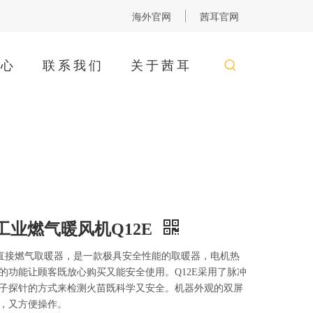
海外官网
茜耳官网
中心
联系我们
关于茜耳
W 工业燃气暖风机Q12E
一款直接燃气取暖器，是一款极具安全性能的取暖器，电机热
的功能让顾客既放心购买又能安全使用。Q12E采用了脉冲
子探针的方式来检测火苗既科学又安全。机器外观的双屏
，又方便操作。