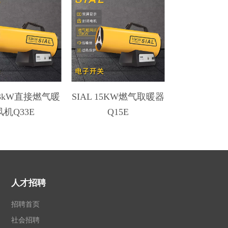
 33kW直接燃气暖
SIAL 15KW燃气取暖器
风机Q33E
Q15E
人才招聘
招聘首页
社会招聘