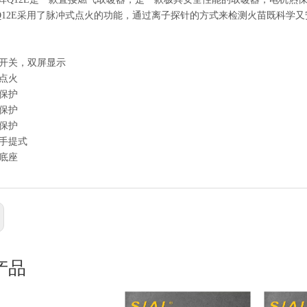
Q12E采用了脉冲式点火的功能，通过离子探针的方式来检测火苗既科学
开关，双屏显示
点火
保护
保护
保护
手提式
底座
产品