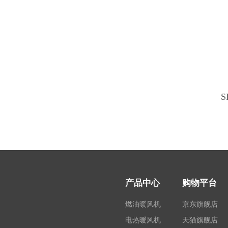
S
产品中心
购物平台
燃油暖风机
京东旗舰店
电热暖风机
天猫旗舰店