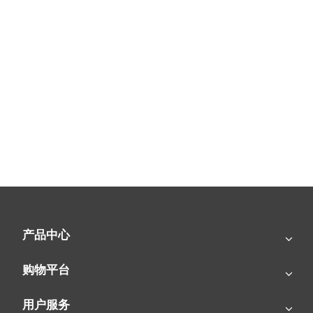
产品中心
购物平台
用户服务