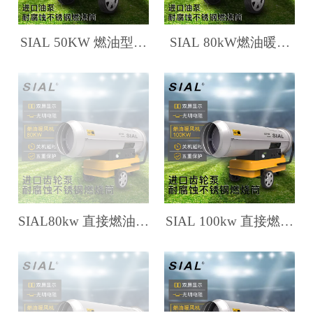
SIAL 50KW 燃油型暖
SIAL 80kW燃油暖风
风机Y50
机 Y80
SIAL80kw 直接燃油取
SIAL 100kw 直接燃油
暖器 Y80A
暖风机Y100A