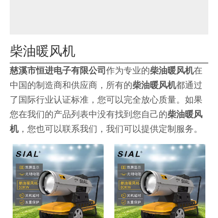
柴油暖风机
慈溪市恒进电子有限公司
作为专业的
柴油暖风机
在
中国的制造商和供应商，所有的
柴油暖风机
都通过
了国际行业认证标准，您可以完全放心质量。如果
您在我们的产品列表中没有找到您自己的
柴油暖风
机
，您也可以联系我们，我们可以提供定制服务。