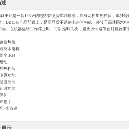
描述
L茜耳DB15是一款15KW的电热管便携式取暖器，具有两档加热档位，单
时，DB15在产品配置上，是高品质不锈钢电热管构成，外转子高速防水电
影响。在机器运转工作停止时，可以延时关机，避免因快速停止对机器带
钢发热管
速防水电机
防尘IP24
启动
加热档位
冷风功能
温度控制
延时功能
保护
式把手
配7米管道
位展示