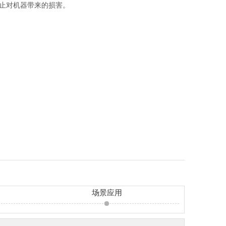
止对机器带来的损害。
场景应用