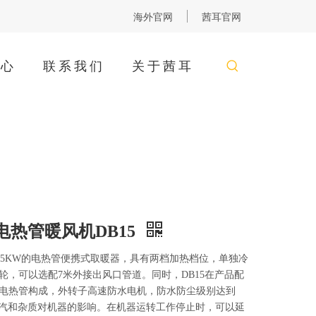
海外官网
茜耳官网
中心
联系我们
关于茜耳
W 电热管暖风机DB15
一款15KW的电热管便携式取暖器，具有两档加热档位，单独冷
轮，可以选配7米外接出风口管道。同时，DB15在产品配
电热管构成，外转子高速防水电机，防水防尘级别达到
绝水汽和杂质对机器的影响。在机器运转工作停止时，可以延