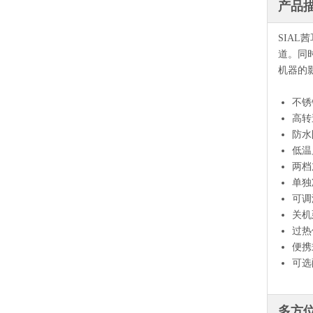
产品
SIA
道。同
机器的
不锈
高转
防水
低温
两档
单独
可调
关机
过热
便携
可选
多方