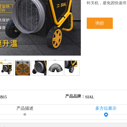
时关机，避免因快速停
询价
产品品牌：
B15
SIAL
产品描述
多方位展示