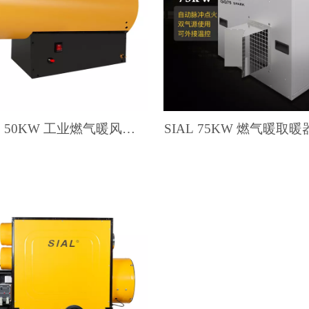
AL 50KW 工业燃气暖风机
SIAL 75KW 燃气暖取暖器
Q50B