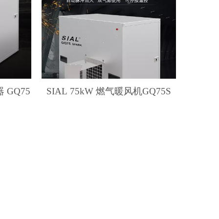
 GQ75
SIAL 75kW 燃气暖风机GQ75S