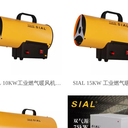
AL 10KW工业燃气暖风机
SIAL 15KW 工业燃
Q10B
Q15B