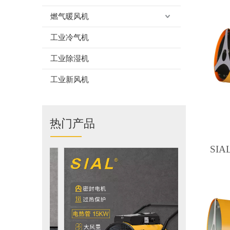
燃气暖风机
工业冷气机
工业除湿机
工业新风机
热门产品
SI