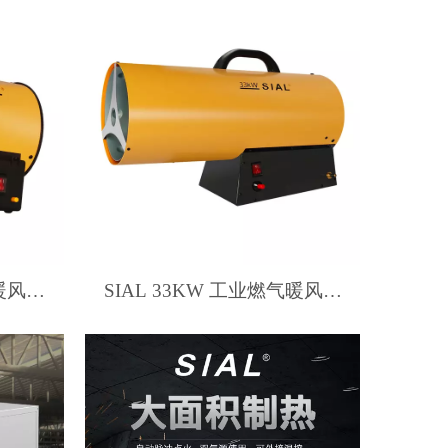
气暖风机
SIAL 33KW 工业燃气暖风机
Q33B