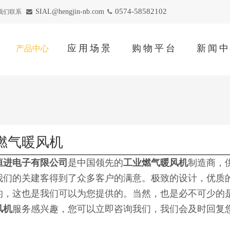
0574-58582102
SIAL@hengjin-nb.com
与我们联系


应用场景
购物平台
新闻
产品中心
燃气暖风机
恒进电子有限公司
是中国领先的
工业燃气暖风机
制造商，
我们的关建客得到了众多客户的满意。极致的设计，优质
的，这也是我们可以为您提供的。当然，也是必不可少的
风机
服务感兴趣，您可以立即咨询我们，我们会及时回复