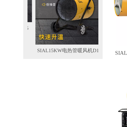
电暖风机D5
SIAL15KW电热管暖风机D15
SI