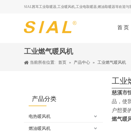
SIAL茜耳工业取暖器,工业暖风机,工业电取暖器,燃油取暖器等欢迎
首页
工业燃气暖风机
当前所在位置:
首页
»
产品中心
»
工业燃气暖风机
工业
慈溪市
产品分类
品，使
户想要
电热暖风机
燃气暖
燃油暖风机